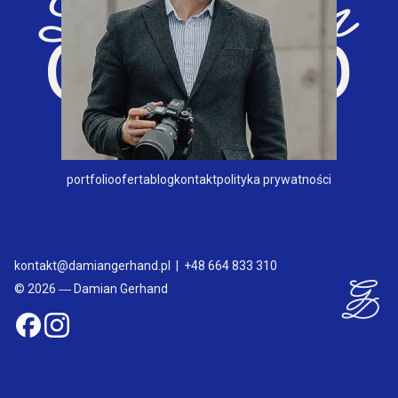
portfolio
oferta
blog
kontakt
polityka prywatności
kontakt@damiangerhand.pl
|
+48 664 833 310
© 2026 ― Damian Gerhand