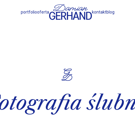
portfolio
oferta
kontakt
blog
otografia ślub